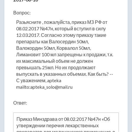
Вопрос:
Разьясните , пожалуйста, приказ МЗ РФ от
08.02.2017 №47н, который вступил в силу
12.03.2017. Согласно этому приказу такие
препараты как Валосердин 50мл,
Валокордин 50мл, Корвалол 50мл,
Лимановит 100 мл запрещены к продажи, т.к.
их максимальный объем не должен
превышать 25мл. Но их продолжают
выпускать в указанных объемах. Как быть? --
С уважением, apteka
mailto:apteka_solo@mail.ru
Ответ:
Приказ Минздрава от 08.02.2017 №47н «Об
утверждении перечня лекарственных
препаратов для медицинского применения, в